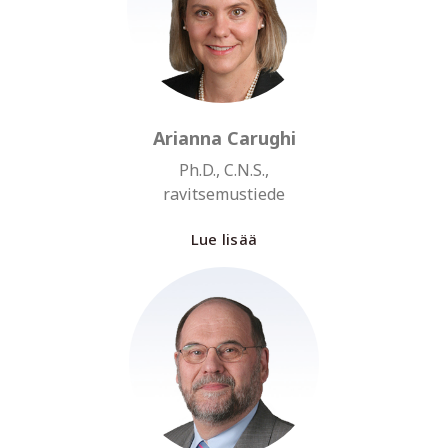
Arianna Carughi
Ph.D., C.N.S.,
ravitsemustiede
Lue lisää