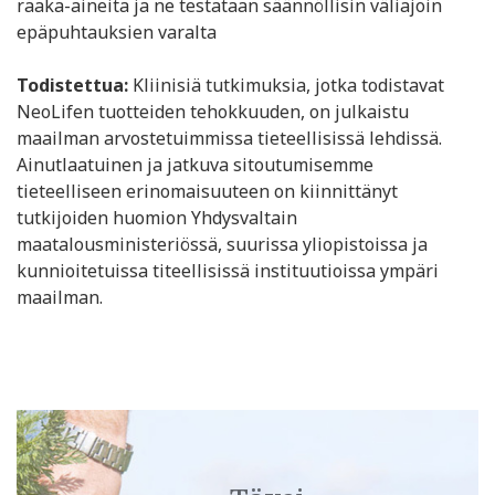
raaka-aineita ja ne testataan säännöllisin väliajoin
epäpuhtauksien varalta
Todistettua:
Kliinisiä tutkimuksia, jotka todistavat
NeoLifen tuotteiden tehokkuuden, on julkaistu
maailman arvostetuimmissa tieteellisissä lehdissä.
Ainutlaatuinen ja jatkuva sitoutumisemme
tieteelliseen erinomaisuuteen on kiinnittänyt
tutkijoiden huomion Yhdysvaltain
maatalousministeriössä, suurissa yliopistoissa ja
kunnioitetuissa titeellisissä instituutioissa ympäri
maailman.