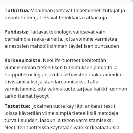
Tutkittua:
Maailman johtavat tiedemiehet, tutkijat ja
ravintotieteilijät etsivät tehokkaita ratkaisuja
Puhdasta:
Taitavat teknologit valitsevat vain
parhaimpia raaka-aineita, jotta voimme varmistaa
ainesosien mahdollisimman täydellisen puhtauden
Korkeapitoista:
NeoLife-tuotteet kehitetään
viimeisimmän tieteellisen tutkimuksen pohjalta ja
huipputeknologian avulla aktiivisten raaka-aineiden
tiivistämiseksi ja standardoimiseksi. Tällä
varmistamme, että valmis tuote tarjoaa kaikki luonnon
tarkoittamat hyödyt.
Testattua:
Jokainen tuote käy läpi ankarat testit,
joissa käytetään viimeisimpiä tieteellisiä metodeja
turvallisuuden, laadun ja tehon varmistamiseksi.
NeoLifen tuotteissa käytetään vain korkealaatuisia