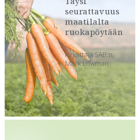
Täysi
seurattavuus
maatilalta
ruokapöytään
kirjoittaja SAB:n,
Mark Lowman