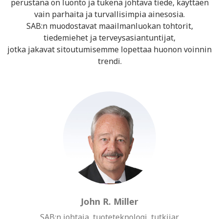
perustana on luonto ja tukena johtava tiede, käyttäen
vain parhaita ja turvallisimpia ainesosia.
SAB:n muodostavat maailmanluokan tohtorit,
tiedemiehet ja terveysasiantuntijat,
jotka jakavat sitoutumisemme lopettaa huonon voinnin
trendi.
John R. Miller
SAB:n johtaja, tuoteteknologi, tutkijar