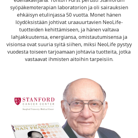
edelläkävijänä. Tohtori Furst perusti Stanfordin
syöpäkemoterapian laboratorion ja oli sairauksien
ehkäisyn etulinjassa 50 vuotta. Monet hänen
löydöksistään johtivat uraauurtavien NeoLife-
tuotteiden kehittämiseen, ja hänen valtava
lahjakkuutensa, energiansa, omistautumisensa ja
visionsa ovat suuria syitä siihen, miksi NeoLife pystyy
vuodesta toiseen tarjoamaan johtavia tuotteita, jotka
vastaavat ihmisten aitoihin tarpeisiin.