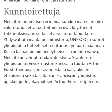
American Journal of Clinical Nutrition.
Kunnioitettuja
NeoLifen tieteellisen erinomaisuuden maine on niin
vakiintunut, että tuotteitamme ovat käyttäneet
tutkimuksissaan sellaiset arvostetut tahot kuin
Yhdysvaltain maatalousministeriö, UNESCO ja suuret
yliopistot ja tieteelliset instituutiot ympäri maailmaa.
Koska läsnäolomme tiedeyhteisössä on niin vahva,
NeoLife on voinut tehdä yhteistyötä Stanfordin
yliopiston terveyskirjaston kanssa ja tuottaa Arthur
Furst -luentosarjan ravinnosta ja sairauksien
ehkäisystä sekä tarjota San Franciscon yliopiston
opiskelijoille jokavuotisen Arthur Furst -stipendin.