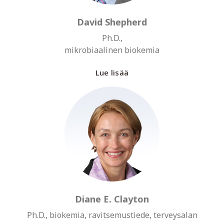
David Shepherd
Ph.D.,
mikrobiaalinen biokemia
Lue lisää
Diane E. Clayton
Ph.D., biokemia, ravitsemustiede, terveysalan